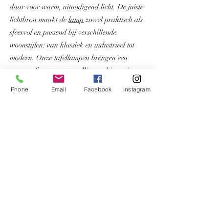
daar voor warm, uitnodigend licht. De juiste
lichtbron maakt de
lamp
zowel praktisch als
sfeervol en passend bij verschillende
woonstijlen: van klassiek en industrieel tot
modern. Onze tafellampen brengen een
warme sfeer en een gezellige ambiance in
huis. Ze functioneren als decoratief element,
Phone
Email
Facebook
Instagram
maar ook als functionele verlichting of zachte
sfeerverlichting.
Elke tafellamp wordt met de hand gemaakt
en zorgvuldig samengesteld. Door de
combinatie van een bijzondere lampvoet, van
keramiek, metaal, chroom, zilver, een
oude
vaas
of handgeglazuurd aardewerk, met een
zorgvuldig gekozen lampenkap ontstaat een
lamp met karakter, hoogwaardige kwaliteit