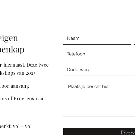
eigen
penkap
er hiernaast. Deze twee
rkshops van 2025
 voor aanvang
ans of Broerenstraat
erkt: vol = vol
Verze