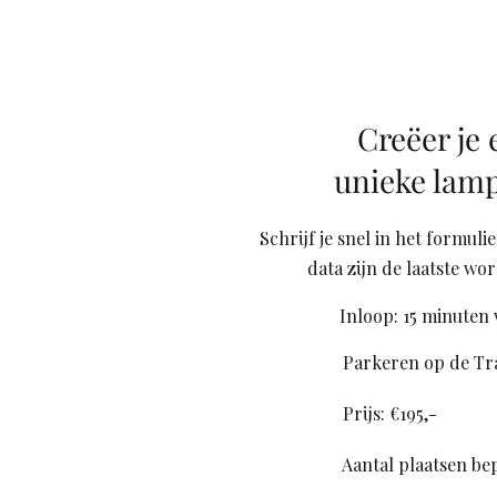
Creëer je 
unieke lam
Schrijf je snel in het formuli
data zijn de laatste wo
Inloop: 15 minuten
Parkeren op de Tr
Prijs: €195,-
Aantal plaatsen bep