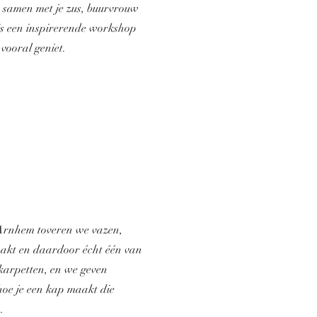
 samen met je zus, buurvrouw
is een inspirerende workshop
vooral geniet.
n Arnhem toveren we vazen,
aakt en daardoor écht één van
 karpetten, en we geven
hoe je een kap maakt die
n.