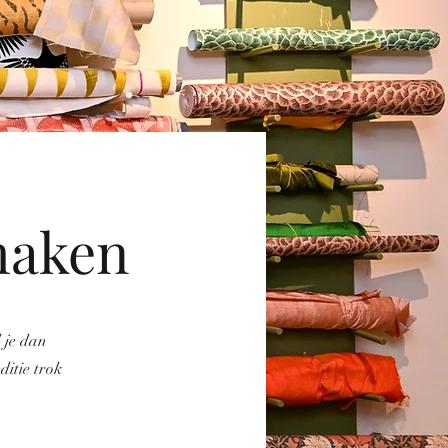
maken
 je dan
itie trok