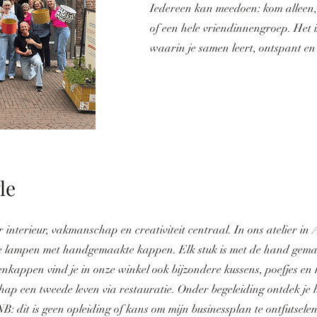
Iedereen kan meedoen: kom alleen,
of een hele vriendinnengroep. Het 
waarin je samen leert, ontspant en 
le
or interieur, vakmanschap en creativiteit centraal. In ons atelier i
ke lampen met handgemaakte kappen. Elk stuk is met de hand gem
nkappen vind je in onze winkel ook bijzondere kussens, poefjes en
ap een tweede leven via restauratie. Onder begeleiding ontdek je 
NB: dit is geen opleiding of kans om mijn businessplan te ontfutsele