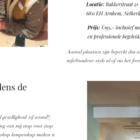
Locatie:
Bakkerstraat 21
6811 EH Arnhem, Nether
Prijs:
€195,- inclusief m
en professionele begeleid
Aantal plaatsen zijn beperkt dus sch
info@oudenr-style.nl
of via het fo
dens de
 gezelligheid (of avond!)
ing van mij stap voor stap
rkshop lampenkap maken is