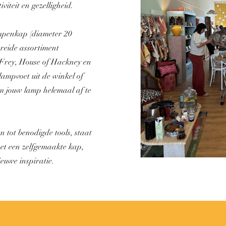
iteit en gezelligheid.
ampenkap (diameter 20
breide assortiment
e Frey, House of Hackney en
lampvoet uit de winkel of
m jouw lamp helemaal af te
en tot benodigde tools, staat
met een zelfgemaakte kap,
ieuwe inspiratie.