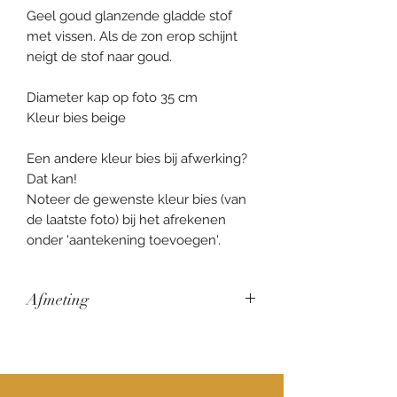
Geel goud glanzende gladde stof
met vissen. Als de zon erop schijnt
neigt de stof naar goud.
Diameter kap op foto 35 cm
Kleur bies beige
Een andere kleur bies bij afwerking?
Dat kan!
Noteer de gewenste kleur bies (van
de laatste foto) bij het afrekenen
onder 'aantekening toevoegen'.
Afmeting
Dit zijn de 'standaard' afmetingen
welke ik zelf aan hou wanneer je een
lampenkap besteld. Wil je de kap
hoger of lager, dit kan allemaal