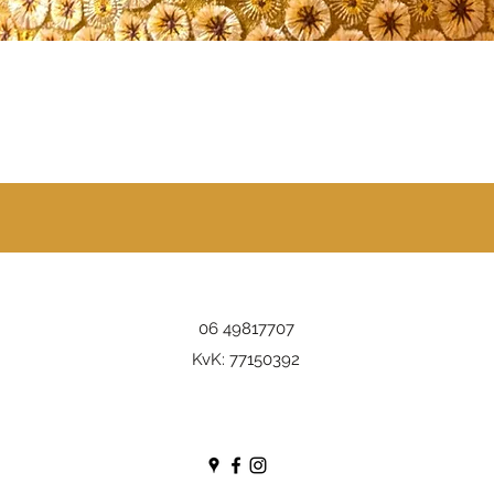
Snel overzicht
06 49817707
KvK: 77150392