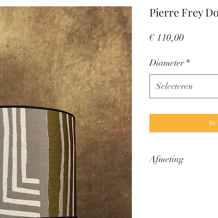
Pierre Frey D
Prijs
€ 110,00
Diameter
*
Selecteren
In
Afmeting
Dit zijn de 'standaar
hou wanneer je een 
kap hoger of lager, d
op maat maak. Stuur