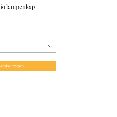
ojo lampenkap
 winkelwagen
d' afmetingen welke ik zelf aan
lampenkap besteld. Wil je de
it kan allemaal gezien ik alles
 een mailtje met je wensen en