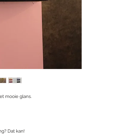
je op maat gemaakt
binnen enkele dagen
Diameter 20, 18 
Diameter 25, 20
Diameter 30, 23
Diameter 35, 25 
Diameter 40, 30
et mooie glans.
ng? Dat kan!